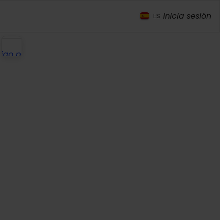
Inicia sesión
ES
digo promocional
ar y reservar
nsulta sin compromiso
mo funciona?
0% seguro con
 están protegidos