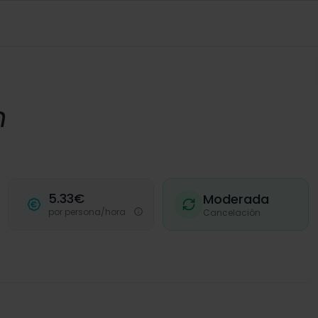
Invitados
Añadir có
n
Consult
Solicita y co
5.33€
Moderada
¿Có
por persona/hora
Cancelación
Pago 10
Tus datos