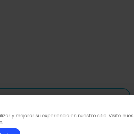
si se cancela hasta
15 días antes del evento.
zar y mejorar su experiencia en nuestro sitio. Visite nue
n.