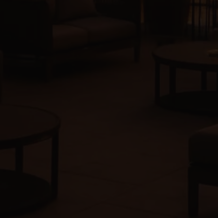
Facebook
Twitter
Instagram
Tiktok
Pago seguro
COPYRIGHT © 2019-2026 HolaPlace - Terrazas privadas y
espacios para tus eventos.
Términos y condiciones
Política de privacidad