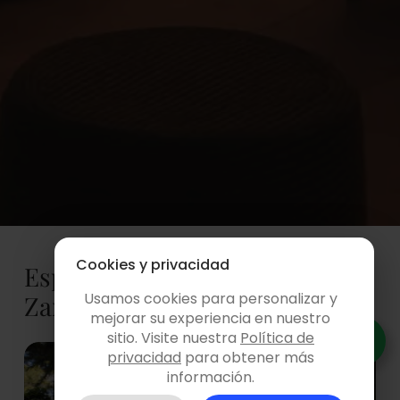
Política de marketing digital
Cookies y privacidad
Espacios destacados en
Usamos cookies para personalizar y
Zaragoza
mejorar su experiencia en nuestro
sitio. Visite nuestra
Política de
privacidad
para obtener más
información.