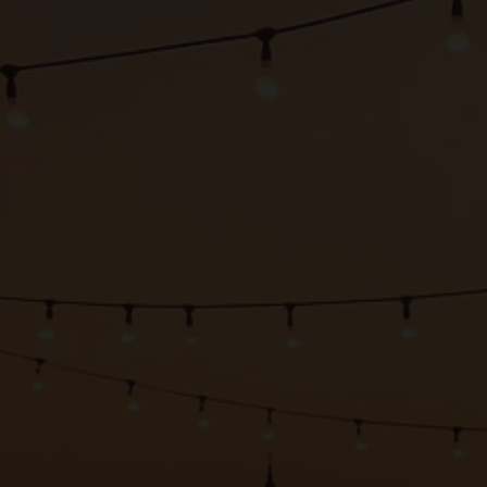
HOLAPLACE
Espacios por provincia
Preguntas frecuentes
Invita a un amigo
Blog
PARA ANFITRIONES
Hazte anfitrión
Sugerencias
Tutoriales de Youtube
PARA INVITADOS