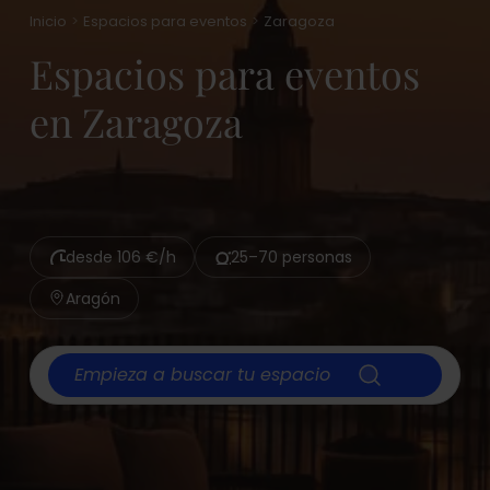
Fiesta privada
Inicio
Espacios para eventos
Zaragoza
Evento social
Espacios para eventos
Team building
en Zaragoza
Afterwork
Conferencia
Taller
Reunión
desde 106 €/h
25–70 personas
Rodaje y sesión de fotos
Aragón
Barbacoa
Empieza a buscar tu espacio
Piscinas
Linkedin