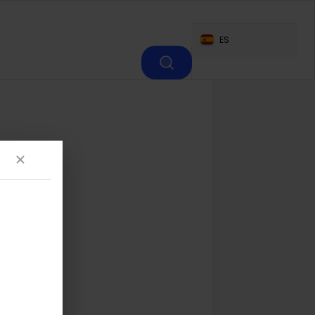
+
−
ES