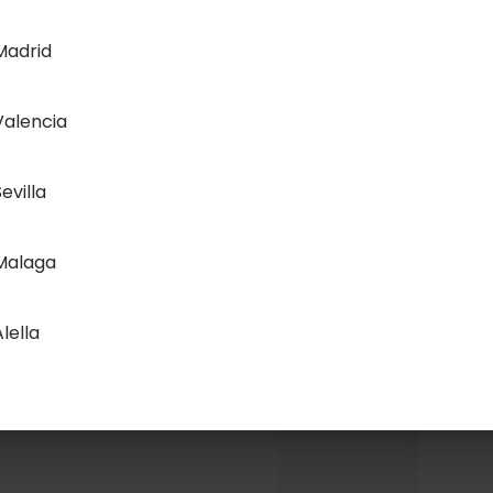
Madrid
Valencia
evilla
Malaga
Alella