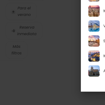
Para el
verano
Reserva
inmediata
S
Más
filtros