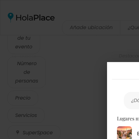
0 resultados
Buscar espacios
Añade ubicación
¿Qu
Horas
Selecciona el horario y el número de personas para ver el precio total
de tu
evento
Destaca
Número
de
personas
Precio
¿D
Servicios
Lugares m
SuperSpace