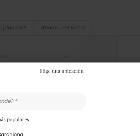
é planeas?
Añade una fecha
.
dos
Elige una ubicación
ónde? *
ás populares
Barcelona