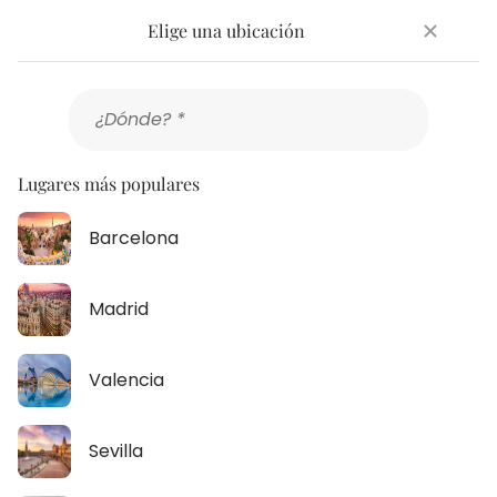
Añade
Añade
Elige una ubicación
ubicación
fecha
0 resultados
¿Dónde? *
Buscar espacios
Lugares más populares
Selecciona el horario y el número de personas para ver el precio
total.
Barcelona
Madrid
Destacados
Valencia
Sevilla