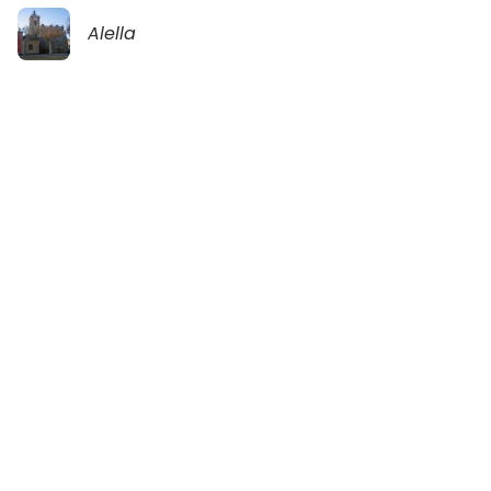
Alella
Malaga
Alella
Ver mapa