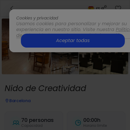
ES
Cookies y privacidad
Usamos cookies para personalizar y mejorar su
experiencia en nuestro sitio. Visite nuestra
Políti
de privacidad
para obtener más información.
Aceptar todas
Opciones
Nido de Creatividad
Barcelona
70 personas
00:00h
Capacidad
Horario límite