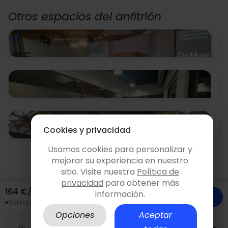
Otros espacios del anfitrión
Cookies y privacidad
Sala InnoHub
Usamos cookies para personalizar y
Barcelona
mejorar su experiencia en nuestro
430.00 €/h
sitio. Visite nuestra
Política de
Sala CoLab
privacidad
para obtener más
164 €/hora
Barcelona
información.
200 personas
00:00 límite
Consultar y reservar
Solicita sin compromiso
119.00 €/h
Opciones
Aceptar
Sala InKube