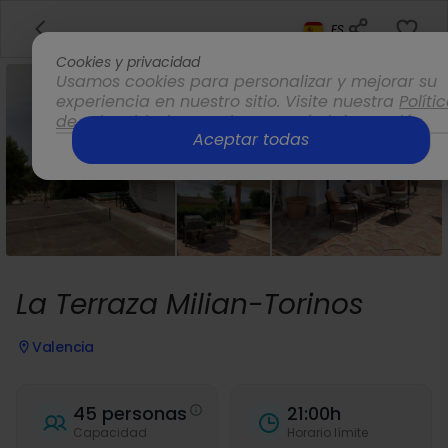
ES
Cookies y privacidad
Usamos cookies para personalizar y mejorar su
experiencia en nuestro sitio. Visite nuestra
Políti
de privacidad
para obtener más información.
Aceptar todas
Opciones
La Terraza Milian-Torinos
Valencia
45 personas
21:00h
Capacidad
Horario límite