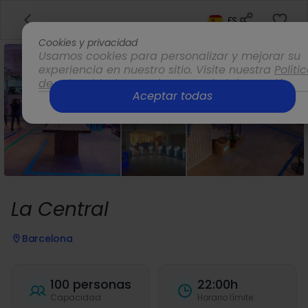
ES
Cookies y privacidad
Usamos cookies para personalizar y mejorar su
experiencia en nuestro sitio. Visite nuestra
Políti
de privacidad
para obtener más información.
Aceptar todas
Opciones
La Central
Barcelona
100 personas
22:00h
Capacidad
Horario límite