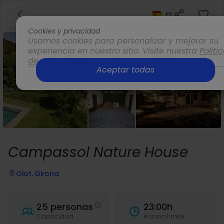
ES
Cookies y privacidad
Usamos cookies para personalizar y mejorar su
experiencia en nuestro sitio. Visite nuestra
Políti
de privacidad
para obtener más información.
Aceptar todas
Opciones
Campassol Nature House
Olot, Girona
25 personas
23:00h
Capacidad
Horario límite