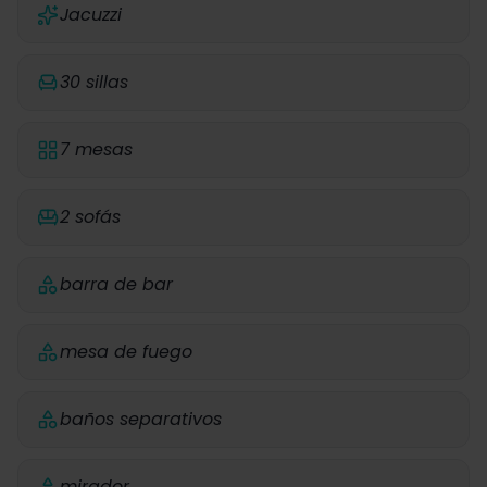
Jacuzzi
30 sillas
7 mesas
2 sofás
barra de bar
mesa de fuego
baños separativos
mirador