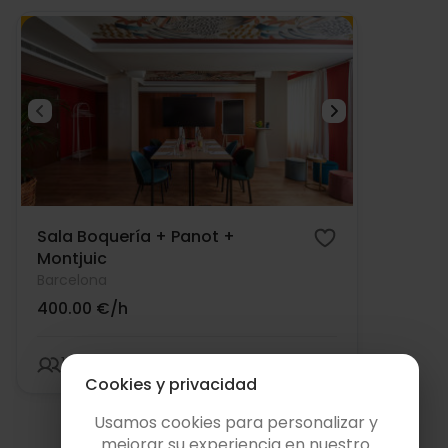
Sala Boquería + Panot +
Montjuic
Barcelona
400.00 €/h
130 personas
21:00 límite
Cookies y privacidad
Usamos cookies para personalizar y
mejorar su experiencia en nuestro