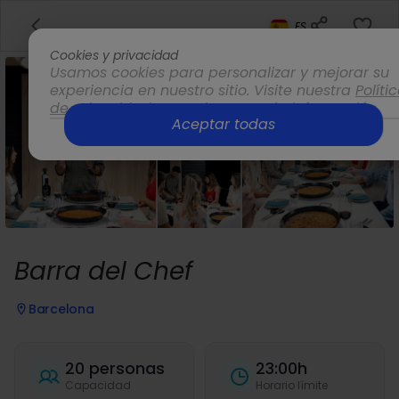
ES
Cookies y privacidad
Usamos cookies para personalizar y mejorar su
experiencia en nuestro sitio. Visite nuestra
Políti
de privacidad
para obtener más información.
Aceptar todas
Opciones
Barra del Chef
Barcelona
20 personas
23:00h
Capacidad
Horario límite