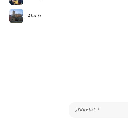
Alella
Malaga
Alella
¿Dónde? *
Ver mapa