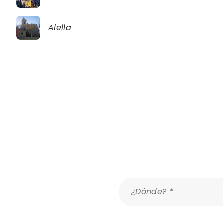
Alella
Malaga
Alella
¿Dónde? *
Ver mapa