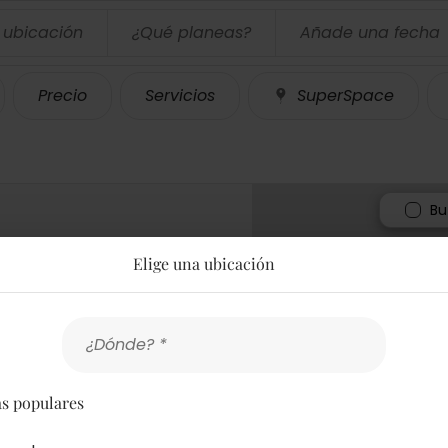
 ubicación
¿Qué planeas?
Añade una fecha
Precio
Servicios
SuperSpace
Bu
Elige una ubicación
.
¿Dónde? *
dos
s populares