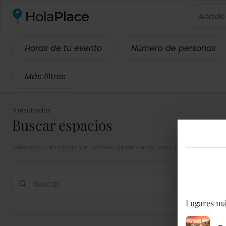
Añade
Horas de tu evento
Número de personas
Más filtros
0 resultados
Buscar espacios
Selecciona el horario y el número de personas para ver el precio total
Destaca
Lugares má