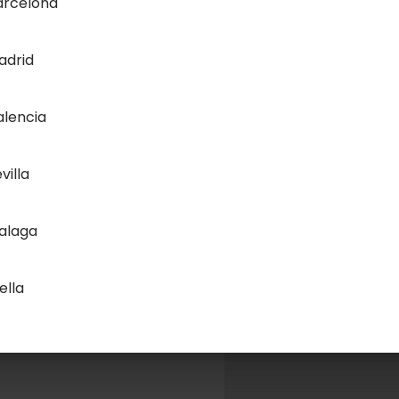
arcelona
adrid
alencia
villa
alaga
ella