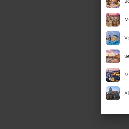
B
M
V
Se
M
Al