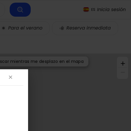
Inicia sesión
ES
Para el verano
Reserva inmediata
+
scar mientras me desplazo en el mapa
−